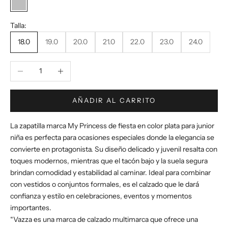
Plata
Talla:
18.0
19.0
20.0
21.0
22.0
23.0
24.0
Reducir cantidad
Aumentar cantidad
AÑADIR AL CARRITO
La zapatilla marca My Princess de fiesta en color plata para junior
niña es perfecta para ocasiones especiales donde la elegancia se
convierte en protagonista. Su diseño delicado y juvenil resalta con
toques modernos, mientras que el tacón bajo y la suela segura
brindan comodidad y estabilidad al caminar. Ideal para combinar
con vestidos o conjuntos formales, es el calzado que le dará
confianza y estilo en celebraciones, eventos y momentos
importantes.
“Vazza es una marca de calzado multimarca que ofrece una