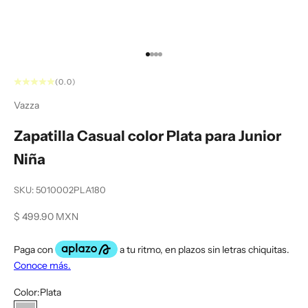
Ir al artículo 1
Ir al artículo 2
Ir al artículo 3
Ir al artículo 4
(0.0)
Vazza
Zapatilla Casual color Plata para Junior
Niña
SKU: 5010002PLA180
Precio de oferta
$ 499.90 MXN
Color:
Plata