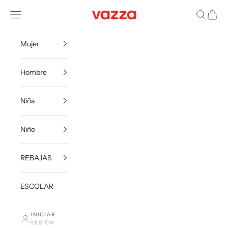
Ir al contenido
VazzaShoes
Menú
Buscar
Carrito
Mujer
Hombre
Niña
Niño
REBAJAS
ESCOLAR
INICIAR
SESIÓN