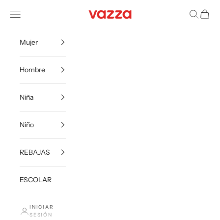
Ir al contenido
VazzaShoes
Menú
Buscar
Carrito
Mujer
Hombre
Niña
Niño
REBAJAS
ESCOLAR
INICIAR
SESIÓN