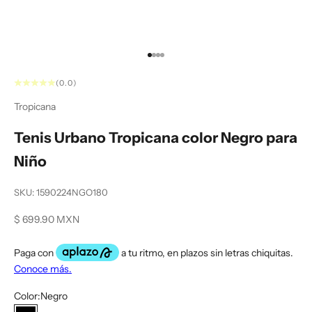
Ir al artículo 1
Ir al artículo 2
Ir al artículo 3
Ir al artículo 4
(0.0)
Tropicana
Tenis Urbano Tropicana color Negro para
Niño
SKU: 1590224NGO180
Precio de oferta
$ 699.90 MXN
Color:
Negro