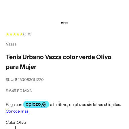
Ir al artículo 1
Ir al artículo 2
Ir al artículo 3
Ir al artículo 4
(5.0)
Vazza
Tenis Urbano Vazza color verde Olivo
para Mujer
SKU: 8450083OLI220
Precio de oferta
$ 649.90 MXN
Color:
Olivo