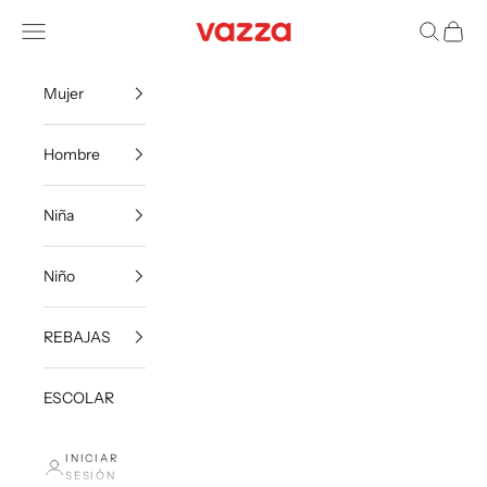
Ir al contenido
VazzaShoes
Menú
Buscar
Carrito
Mujer
Hombre
Niña
Niño
REBAJAS
ESCOLAR
INICIAR
SESIÓN