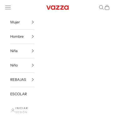
Ir al contenido
VazzaShoes
Menú
Buscar
Carrito
Mujer
Hombre
Niña
Niño
REBAJAS
ESCOLAR
INICIAR
SESIÓN