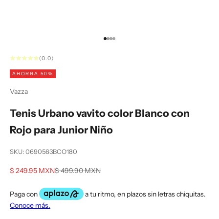
Ir al artículo 1
Ir al artículo 2
Ir al artículo 3
Ir al artículo 4
(0.0)
AHORRA 50%
Vazza
Tenis Urbano vavito color Blanco con
Rojo para Junior Niño
SKU: 0690563BCO180
Precio de oferta
Precio normal
$ 249.95 MXN
$ 499.90 MXN