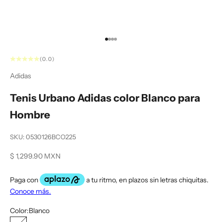
Ir al artículo 1
Ir al artículo 2
Ir al artículo 3
Ir al artículo 4
(0.0)
Adidas
Tenis Urbano Adidas color Blanco para
Hombre
SKU: 0530126BCO225
Precio de oferta
$ 1,299.90 MXN
Color:
Blanco