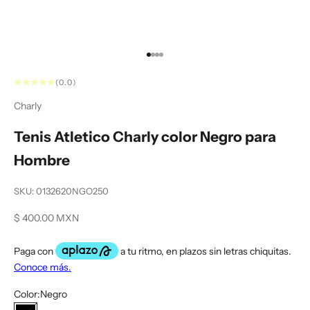
Ir al artículo 1
Ir al artículo 2
Ir al artículo 3
Ir al artículo 4
(0.0)
Charly
Tenis Atletico Charly color Negro para
Hombre
SKU: 0132620NGO250
Precio de oferta
$ 400.00 MXN
Color:
Negro