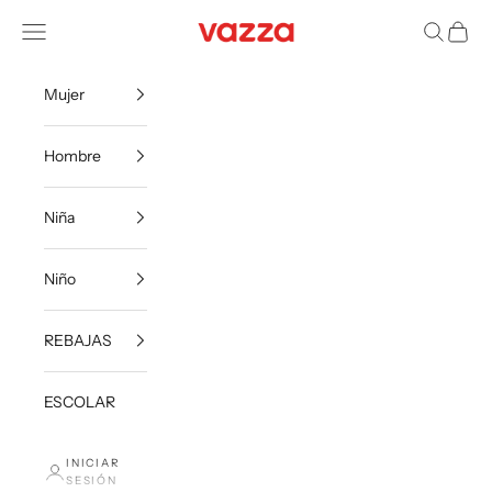
Ir al contenido
VazzaShoes
Menú
Buscar
Carrito
Mujer
Hombre
Niña
Niño
REBAJAS
ESCOLAR
INICIAR
SESIÓN