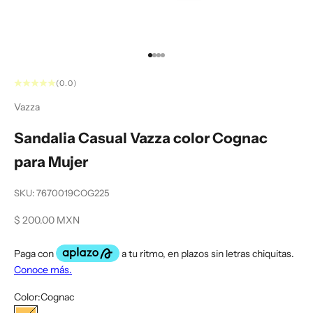
Ir al artículo 1
Ir al artículo 2
Ir al artículo 3
Ir al artículo 4
(0.0)
Vazza
Sandalia Casual Vazza color Cognac
para Mujer
SKU: 7670019COG225
Precio de oferta
$ 200.00 MXN
Color:
Cognac