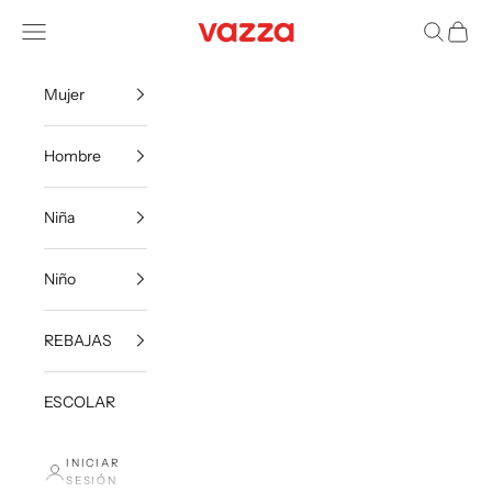
Ir al contenido
VazzaShoes
Menú
Buscar
Carrito
Mujer
Hombre
Niña
Niño
REBAJAS
ESCOLAR
INICIAR
SESIÓN