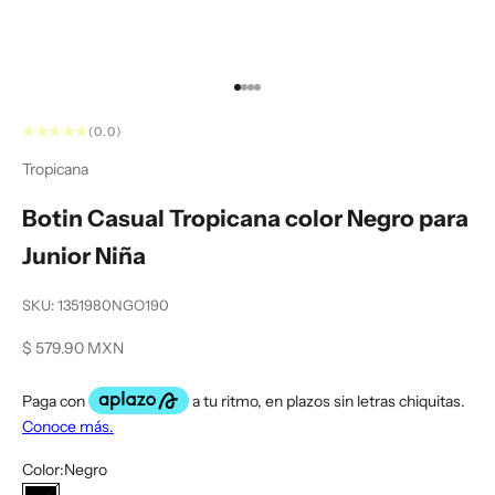
Ir al artículo 1
Ir al artículo 2
Ir al artículo 3
Ir al artículo 4
(0.0)
Tropicana
Botin Casual Tropicana color Negro para
Junior Niña
SKU: 1351980NGO190
Precio de oferta
$ 579.90 MXN
Color:
Negro