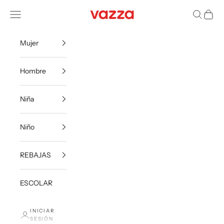
Ir al contenido
VazzaShoes
Menú
Buscar
Carrito
Mujer
Hombre
Niña
Niño
REBAJAS
ESCOLAR
INICIAR
SESIÓN