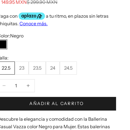
recio de oferta
Precio normal
 149.95 MXN
$ 299.90 MXN
olor:
Negro
Negro
alla:
22.5
23
23.5
24
24.5
educir cantidad
Aumentar cantidad
AÑADIR AL CARRITO
escubre la elegancia y comodidad con la Ballerina
asual Vazza color Negro para Mujer. Estas balerinas