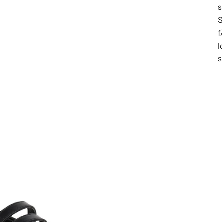
s
S
f
l
s