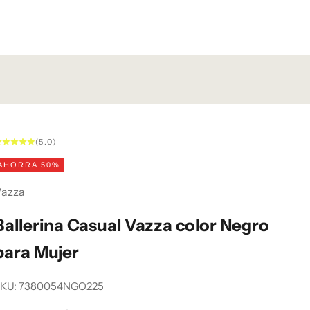
(5.0)
AHORRA 50%
Vazza
Ballerina Casual Vazza color Negro
para Mujer
SKU: 7380054NGO225